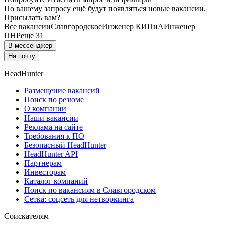
По вашему запросу ещё будут появляться новые вакансии.
Присылать вам?
Все вакансии
Славгородское
Инженер КИПиА
Инженер
ПНР
еще 31
В мессенджер
На почту
HeadHunter
Размещение вакансий
Поиск по резюме
О компании
Наши вакансии
Реклама на сайте
Требования к ПО
Безопасный HeadHunter
HeadHunter API
Партнерам
Инвесторам
Каталог компаний
Поиск по вакансиям в Славгородском
Сетка: соцсеть для нетворкинга
Соискателям