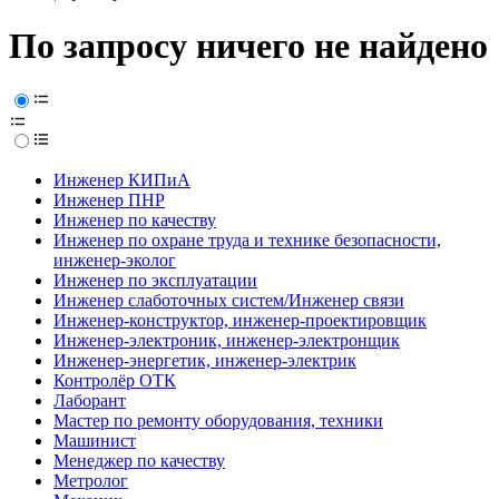
По запросу ничего не найдено
Инженер КИПиА
Инженер ПНР
Инженер по качеству
Инженер по охране труда и технике безопасности,
инженер-эколог
Инженер по эксплуатации
Инженер слаботочных систем/Инженер связи
Инженер-конструктор, инженер-проектировщик
Инженер-электроник, инженер-электронщик
Инженер-энергетик, инженер-электрик
Контролёр ОТК
Лаборант
Мастер по ремонту оборудования, техники
Машинист
Менеджер по качеству
Метролог