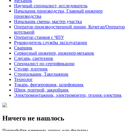
Механик
Научный специалист, исследователь
Начальник производства, Главный инженер
производства
Начальник смены, мастер участка
Оператор производственной линии, Кочегар/Оператор
котельной
Оператор станков с ЧПУ
Руководитель службы эксплуатации
Сварщик
Сервисный инженер, инженер-механик
Слесарь, сантехник
Специалист по сертификации
Столяр, плотник
Стропальщик, Такелажник
Технолог
Токарь, фрезеровщик, шлифовщик
Швея, портной, закройщик
Электромонтажник, электромонтер, техник-электрик
Ничего не нашлось
Попробуйте изменить запрос или фильтры