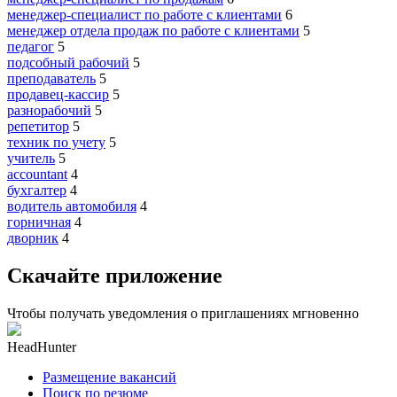
менеджер-специалист по работе с клиентами
6
менеджер отдела продаж по работе с клиентами
5
педагог
5
подсобный рабочий
5
преподаватель
5
продавец-кассир
5
разнорабочий
5
репетитор
5
техник по учету
5
учитель
5
accountant
4
бухгалтер
4
водитель автомобиля
4
горничная
4
дворник
4
Скачайте приложение
Чтобы получать уведомления о приглашениях мгновенно
HeadHunter
Размещение вакансий
Поиск по резюме