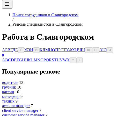
Поиск сотрудников в Славгородском
/
Резюме специалистов в Славгородском
Работа в Славгородском
А
Б
В
Г
Д
Е
Ж
З
И
К
Л
М
Н
О
П
Р
С
Т
У
Ф
Х
Ц
Ч
Ш
Э
Ю
Ё
Й
Щ
Ы
Я
#
A
B
C
D
E
F
G
H
I
J
K
L
M
N
O
P
Q
R
S
T
U
V
W
X
Y
Z
Популярные резюме
водитель
12
грузчик
10
кассир
10
менеджер
9
техник
9
account manager
7
client service manager
7
customer service manager
7