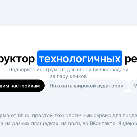
руктор
технологичных
ре
Подберите инструмент для своей
бизнес-задачи
за пару кликов
шим настройкам
Показать широкой аудитории
М
я
 рекрутер
рма от hh.ru: простой технологичный сервис для прод
 для вакансий на главной странице hh.ru. Увеличивает
под ключ. Решите, сколько кандидатов и когда вам нуж
а на разных площадках: на hh.ru, во ВКонтакте, Яндек
ологи, рекрутеры и проектные менеджеры hh.ru с цел
тов