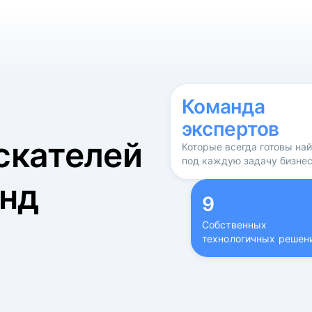
б
Команда
экспертов
скателей
Которые всегда готовы на
под каждую задачу бизне
нд
9
Собственных
технологичных решен