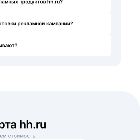
ламных продуктов hh.ru?
готовки рекламной кампании?
ывают?
рта hh.ru
аем стоимость