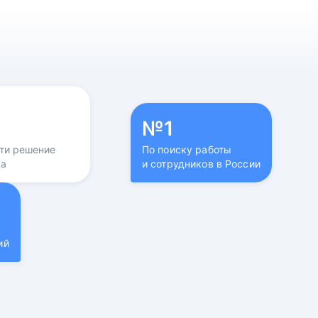
№1
йти решение
По поиску работы
са
и сотрудников в России
ий