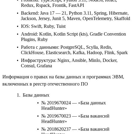
Redux, Rspack, Frontik, FastAPI
Backend:
Java 17 — 21, Python 3.11, Spring, Hibernate,
Jackson, Jersey, Junit 5, Maven, OpenTelemetry, Skaffold
IOS:
Swift, Ruby, Tuist
Android:
Kotlin, Kotlin Script (kts), Gradle Convention
Plugins, Ruby
Работа с данными:
PostgreSQL, Scylla, Redis,
ClickHouse, Elasticsearch, Kafka, Hadoop, Flink, Spark
Инфраструктура:
Nginx, Ansible, MinIo, Docker,
Consul, Grafana
Информация о правах на базы данных и программах ЭВМ,
включенных в реестр отечественного ПО
Базы данных
№ 2019670024 — «База данных
HeadHunter»
№ 2019670023 — «База вакансий
HeadHunter»
№ 2018620237 — «База вакансий